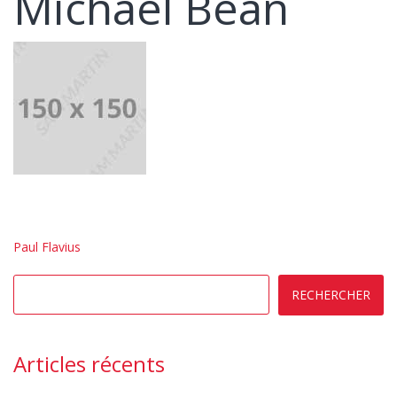
Michael Bean
Navigation
Paul Flavius
de
l’article
RECHERCHER
Articles récents