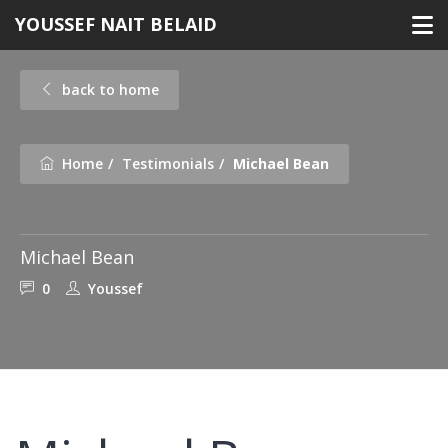
Skip
YOUSSEF NAIT BELAID
to
content
back to home
Home
Testimonials
Michael Bean
Michael Bean
0
Youssef