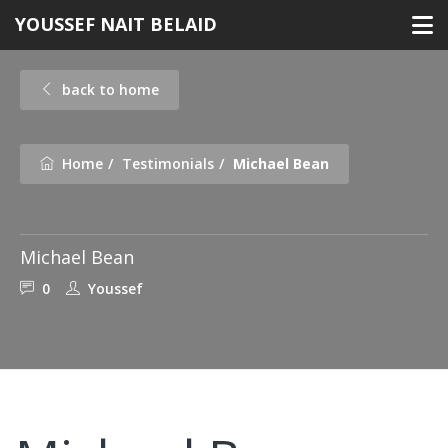
Skip
YOUSSEF NAIT BELAID
to
content
back to home
Home
Testimonials
Michael Bean
Michael Bean
0
Youssef