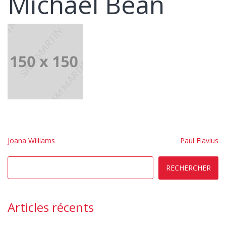
Michael Bean
Navigation
Joana Williams
Paul Flavius
de
l’article
RECHERCHER
Articles récents