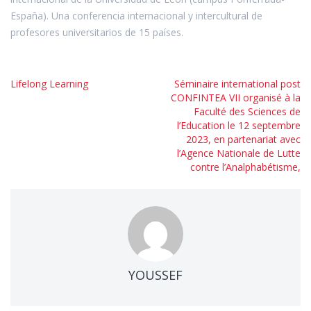
España). Una conferencia internacional y intercultural de
profesores universitarios de 15 países.
Navigation
Lifelong Learning
Séminaire international post
CONFINTEA VII organisé à la
de
Faculté des Sciences de
l’article
l’Education le 12 septembre
2023, en partenariat avec
l’Agence Nationale de Lutte
contre l’Analphabétisme,
YOUSSEF